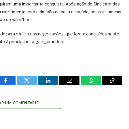
guiram uma importante conquista. Após ação do Sindicato dos
u diretamente com a direção da casa de saúde, os profissionais
ão do valor/hora.
sado para o início das negociações, que foram concluídas neste
nto à população segue garantido.
Facebook
Twitter
LinkedIn
Email
WhatsApp
Copy
Link
AR UM COMENTÁRIO