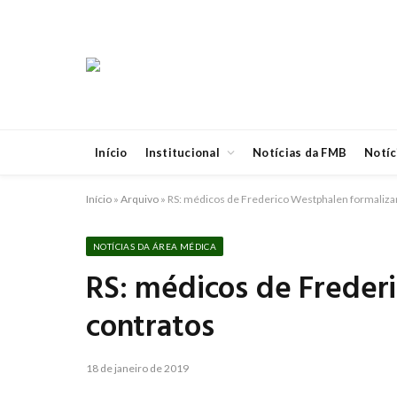
Início
Institucional
Notícias da FMB
Notíc
Início
»
Arquivo
»
RS: médicos de Frederico Westphalen formaliza
NOTÍCIAS DA ÁREA MÉDICA
RS: médicos de Freder
contratos
18 de janeiro de 2019