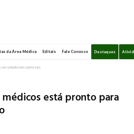
ias da Área Médica
Editais
Fale Conosco
Destaques
Ativi
ara ser votado em comissão
ara médicos está pronto para
o