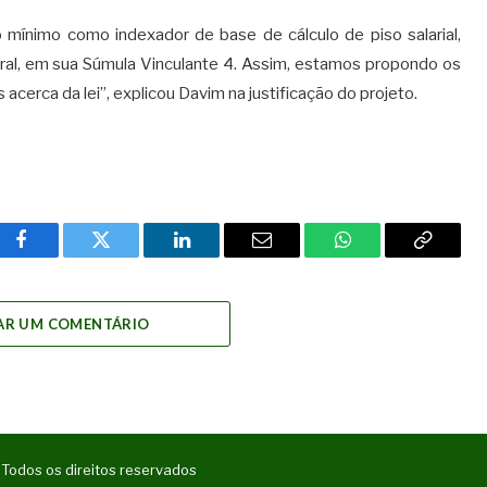
rio mínimo como indexador de base de cálculo de piso salarial,
eral, em sua Súmula Vinculante 4. Assim, estamos propondo os
cerca da lei”, explicou Davim na justificação do projeto.
Facebook
Twitter
LinkedIn
Email
WhatsApp
Copy
Link
AR UM COMENTÁRIO
 Todos os direitos reservados