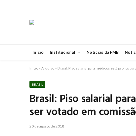
Início
Institucional
Notícias da FMB
Notíc
Início
»
Arquivo
»
Brasil: Piso salarial para médicos está pronto p
BRASIL
Brasil: Piso salarial p
ser votado em comissã
20 de agosto de 2018