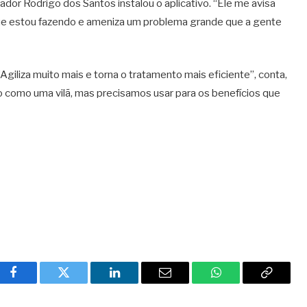
or Rodrigo dos Santos instalou o aplicativo. “Ele me avisa
que estou fazendo e ameniza um problema grande que a gente
Agiliza muito mais e torna o tratamento mais eficiente”, conta,
o como uma vilã, mas precisamos usar para os benefícios que
Facebook
Twitter
LinkedIn
Email
WhatsApp
Copy
Link