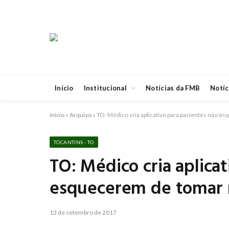
Início
Institucional
Notícias da FMB
Notíc
Início
»
Arquivo
»
TO: Médico cria aplicativo para pacientes não 
TOCANTINS - TO
TO: Médico cria aplica
esquecerem de tomar
13 de setembro de 2017