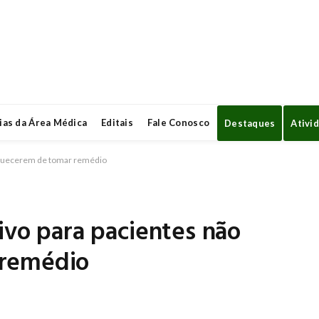
ias da Área Médica
Editais
Fale Conosco
Destaques
Ativi
esquecerem de tomar remédio
tivo para pacientes não
 remédio