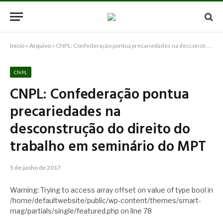
Início
»
Arquivo
»
CNPL: Confederação pontua precariedades na desconstrução do direito do trabalho em seminário do MPT
CNPL
CNPL: Confederação pontua
precariedades na
desconstrução do direito do
trabalho em seminário do MPT
5 de junho de 2017
Warning: Trying to access array offset on value of type bool in
/home/defaultwebsite/public/wp-content/themes/smart-
mag/partials/single/featured.php on line 78