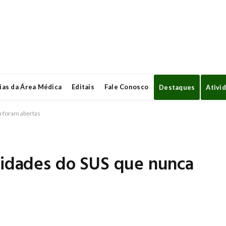
ias da Área Médica
Editais
Fale Conosco
Destaques
Ativi
a foram abertas
unidades do SUS que nunca