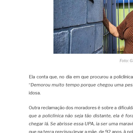
Foto: G
Ela conta que, no dia em que procurou a policlín
“
Demorou muito tempo porque chegou uma pesso
idosa.
Outra reclamação dos moradores é sobre a dificul
que a policlínica não seja tão distante, ela é 
chegar lá. Se abrisse essa UPA, ia ser uma marav
que na terça precisou levar a mãe, de 92 anos, à polic