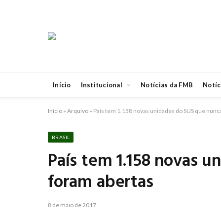
Início
Institucional
Notícias da FMB
Notíc
Início
»
Arquivo
»
País tem 1.158 novas unidades do SUS que nunc
BRASIL
País tem 1.158 novas 
foram abertas
8 de maio de 2017