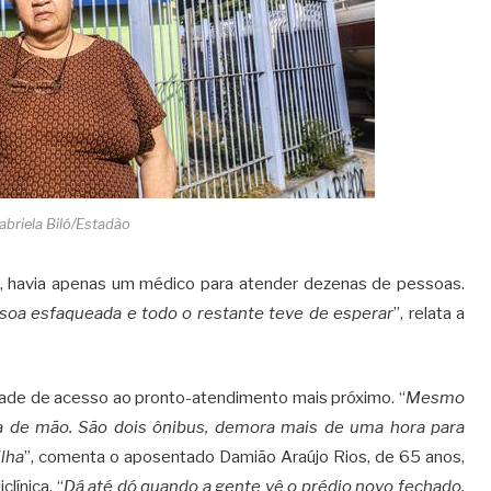
abriela Biló/Estadão
ica, havia apenas um médico para atender dezenas de pessoas.
a esfaqueada e todo o restante teve de esperar
”, relata a
dade de acesso ao pronto-atendimento mais próximo. “
Mesmo
fora de mão. São dois ônibus, demora mais de uma hora para
ilha
”, comenta o aposentado Damião Araújo Rios, de 65 anos,
línica. “
Dá até dó quando a gente vê o prédio novo fechado.