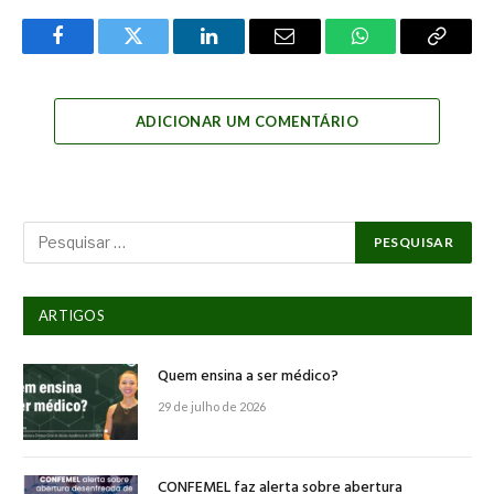
Facebook
Twitter
LinkedIn
Email
WhatsApp
Copy
Link
ADICIONAR UM COMENTÁRIO
ARTIGOS
Quem ensina a ser médico?
29 de julho de 2026
CONFEMEL faz alerta sobre abertura