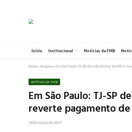
Início
Institucional
Notícias da FMB
Notíc
Início
»
Arquivo
»
Em São Paulo: TJ-SP derruba liminar do MP e re
NOTÍCIAS DA FMB
Em São Paulo: TJ-SP de
reverte pagamento de
14 de março de 2017