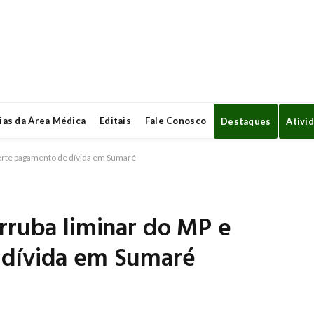
ias da Área Médica
Editais
Fale Conosco
Destaques
Ativi
verte pagamento de dívida em Sumaré
rruba liminar do MP e
 dívida em Sumaré