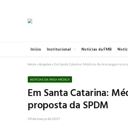
Início
Institucional
Notícias da FMB
Notíc
Início
»
Arquivo
»
Em Santa Catarina: Médicos de Araranguá recu
NOTÍCIAS DA ÁREA MÉDICA
Em Santa Catarina: Mé
proposta da SPDM
29 de março de 2017