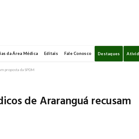
ias da Área Médica
Editais
Fale Conosco
Destaques
Ativi
sam proposta da SPDM
dicos de Araranguá recusam