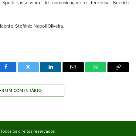
la Spolti (assessora de comunicação) e Terezinha Koerich
ente, Stefânio Napoli Oliveira.
Facebook
Twitter
LinkedIn
Email
WhatsApp
Copy
Link
AR UM COMENTÁRIO
 Todos os direitos reservados