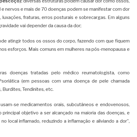
 pescoço):
diversas estruturas podem causar dor como ossos,
al e nervos e mais de 70 doenças podem se manifestar com dor
 luxações, fraturas, erros posturais e sobrecargas. Em alguns
ravidade vai depender da causa da dor;
de atingir todos os ossos do corpo, fazendo com que fiquem
imos esforços. Mais comuns em mulheres na pós-menopausa e
utras doenças tratadas pelo médico reumatologista, como
te Psoriática (em pessoas com uma doença de pele chamada
 Burdites, Tendinites, etc.
, usam-se medicamentos orais, subcutâneos e endovenosos,
o principal objetivo a ser alcançado na maioria das doenças, e
no local inflamado, reduzindo a inflamação e aliviando a dor”,