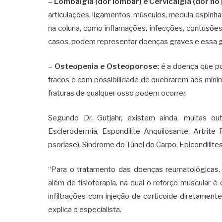
– Lombalgia (dor lombar) e Cervicalgia (dor no
articulações, ligamentos, músculos, medula espinh
na coluna, como inflamações, infecções, contusões,
casos, podem representar doenças graves e essa g
– Osteopenia e Osteoporose:
é a doença que po
fracos e com possibilidade de quebrarem aos mín
fraturas de qualquer osso podem ocorrer.
Segundo Dr. Gutjahr, existem ainda, muitas o
Esclerodermia, Espondilite Anquilosante, Artri
psoríase), Síndrome do Túnel do Carpo, Epicondilites,
“Para o tratamento das doenças reumatológicas
além de fisioterapia, na qual o reforço muscular é 
infiltrações com injeção de corticoide diretamente 
explica o especialista.