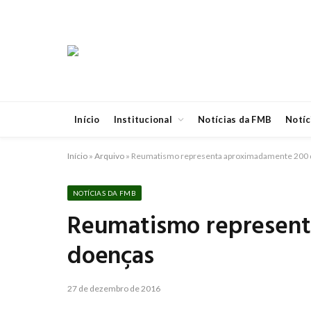
Início
Institucional
Notícias da FMB
Notíc
Início
»
Arquivo
»
Reumatismo representa aproximadamente 200
NOTÍCIAS DA FMB
Reumatismo represen
doenças
27 de dezembro de 2016