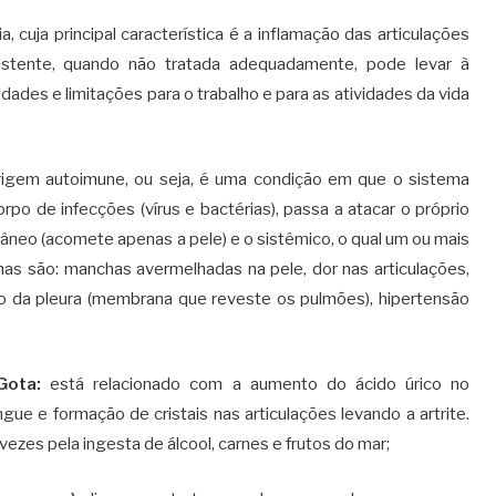
ia, cuja principal característica é a inflamação das articulações
istente, quando não tratada adequadamente, pode levar à
dades e limitações para o trabalho e para as atividades da vida
rigem autoimune, ou seja, é uma condição em que o sistema
o de infecções (vírus e bactérias), passa a atacar o próprio
tâneo (acomete apenas a pele) e o sistêmico, o qual um ou mais
as são: manchas avermelhadas na pele, dor nas articulações,
ção da pleura (membrana que reveste os pulmões), hipertensão
Gota:
está relacionado com a aumento do ácido úrico no
gue e formação de cristais nas articulações levando a artrite.
vezes pela ingesta de álcool, carnes e frutos do mar;