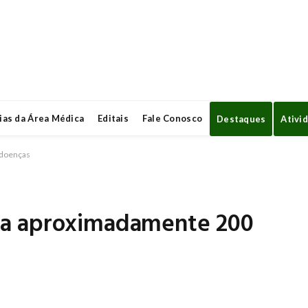
ias da Área Médica
Editais
Fale Conosco
Destaques
Ativi
 doenças
ta aproximadamente 200