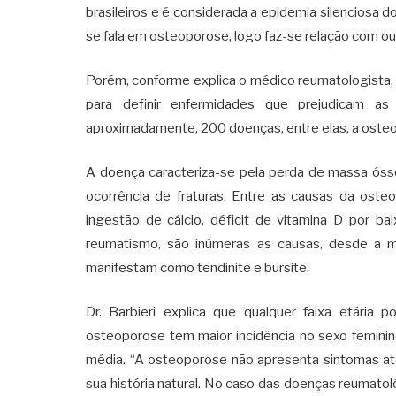
brasileiros e é considerada a epidemia silenciosa 
se fala em osteoporose, logo faz-se relação com ou
Porém, conforme explica o médico reumatologista, Dr
para definir enfermidades que prejudicam as
aproximadamente, 200 doenças, entre elas, a oste
A doença caracteriza-se pela perda de massa óssea
ocorrência de fraturas. Entre as causas da oste
ingestão de cálcio, déficit de vitamina D por ba
reumatismo, são inúmeras as causas, desde a m
manifestam como tendinite e bursite.
Dr. Barbieri explica que qualquer faixa etária 
osteoporose tem maior incidência no sexo femini
média. “A osteoporose não apresenta sintomas até c
sua história natural. No caso das doenças reumatológ