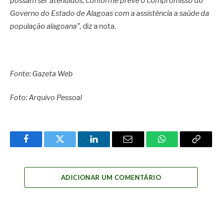
possam ser atendidos, conforme prevê o compromisso do
Governo do Estado de Alagoas com a assistência a saúde da
população alagoana”,
diz a nota.
Fonte: Gazeta Web
Foto: Arquivo Pessoal
Facebook
Twitter
LinkedIn
Email
WhatsApp
Copy
Link
ADICIONAR UM COMENTÁRIO