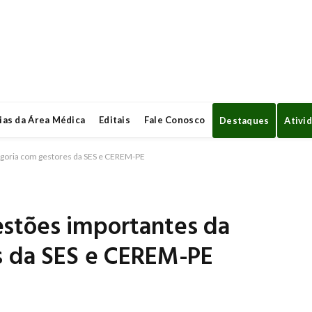
ias da Área Médica
Editais
Fale Conosco
Destaques
Ativi
egoria com gestores da SES e CEREM-PE
stões importantes da
s da SES e CEREM-PE