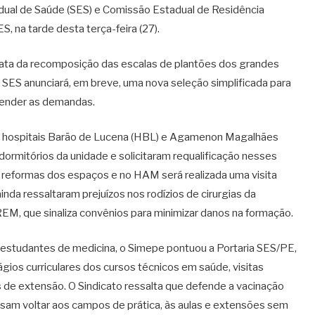
dual de Saúde (SES) e Comissão Estadual de Residência
na tarde desta terça-feira (27).
iata da recomposição das escalas de plantões dos grandes
a SES anunciará, em breve, uma nova seleção simplificada para
atender as demandas.
s hospitais Barão de Lucena (HBL) e Agamenon Magalhães
rmitórios da unidade e solicitaram requalificação nesses
s reformas dos espaços e no HAM será realizada uma visita
nda ressaltaram prejuízos nos rodízios de cirurgias da
EM, que sinaliza convênios para minimizar danos na formação.
tudantes de medicina, o Simepe pontuou a Portaria SES/PE,
ios curriculares dos cursos técnicos em saúde, visitas
os de extensão. O Sindicato ressalta que defende a vacinação
sam voltar aos campos de prática, às aulas e extensões sem