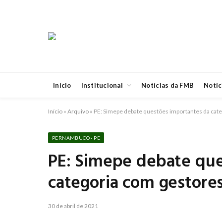
Início
Institucional
Notícias da FMB
Notíc
Início
»
Arquivo
»
PE: Simepe debate questões importantes da cat
PERNAMBUCO - PE
PE: Simepe debate que
categoria com gestore
30 de abril de 2021