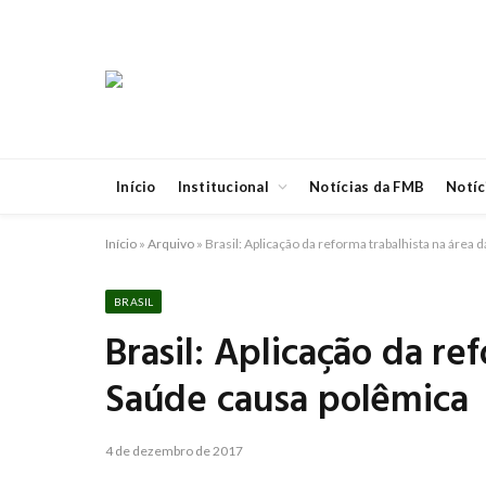
Início
Institucional
Notícias da FMB
Notíc
Início
»
Arquivo
»
Brasil: Aplicação da reforma trabalhista na área
BRASIL
Brasil: Aplicação da re
Saúde causa polêmica
4 de dezembro de 2017