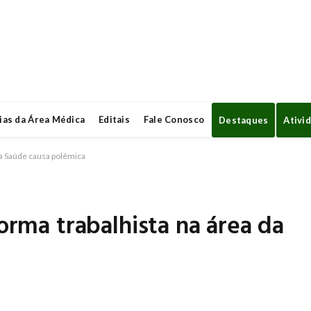
ias da Área Médica
Editais
Fale Conosco
Destaques
Ativi
 da Saúde causa polêmica
forma trabalhista na área da