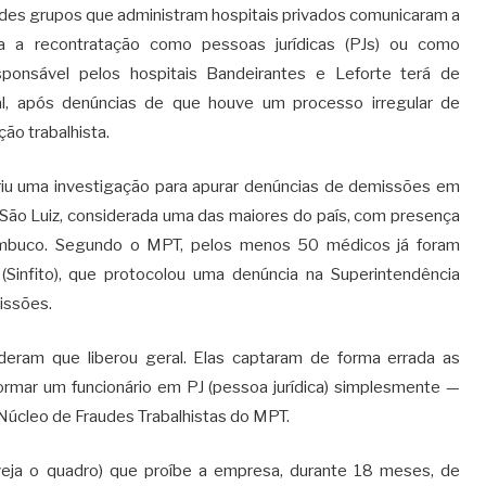
ndes grupos que administram hospitais privados comunicaram a
a a recontratação como pessoas jurídicas (PJs) ou como
sponsável pelos hospitais Bandeirantes e Leforte terá de
cial, após denúncias de que houve um processo irregular de
ão trabalhista.
briu uma investigação para apurar denúncias de demissões em
São Luiz, considerada uma das maiores do país, com presença
ambuco. Segundo o MPT, pelos menos 50 médicos já foram
(Sinfito), que protocolou uma denúncia na Superintendência
issões.
eram que liberou geral. Elas captaram de forma errada as
rmar um funcionário em PJ (pessoa jurídica) simplesmente —
 Núcleo de Fraudes Trabalhistas do MPT.
(veja o quadro) que proíbe a empresa, durante 18 meses, de