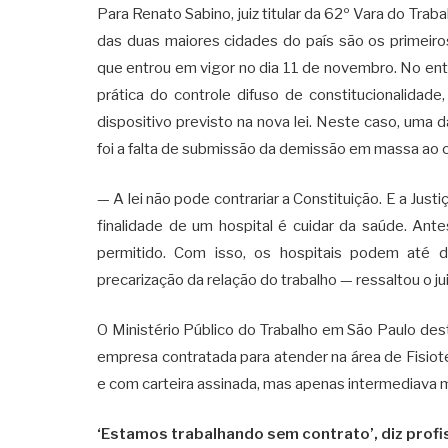
Para Renato Sabino, juiz titular da 62º Vara do Tra
das duas maiores cidades do país são os primeiros 
que entrou em vigor no dia 11 de novembro. No ente
prática do controle difuso de constitucionalidade
dispositivo previsto na nova lei. Neste caso, uma 
foi a falta de submissão da demissão em massa ao cr
— A lei não pode contrariar a Constituição. E a Just
finalidade de um hospital é cuidar da saúde. Antes
permitido. Com isso, os hospitais podem até 
precarização da relação do trabalho — ressaltou o ju
O Ministério Público do Trabalho em São Paulo des
empresa contratada para atender na área de Fisiot
e com carteira assinada, mas apenas intermediava 
‘Estamos trabalhando sem contrato’, diz profis