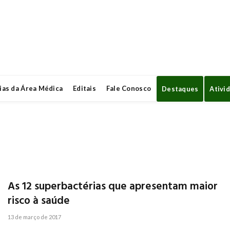
ias da Área Médica
Editais
Fale Conosco
Destaques
Ativi
As 12 superbactérias que apresentam maior
risco à saúde
13 de março de 2017