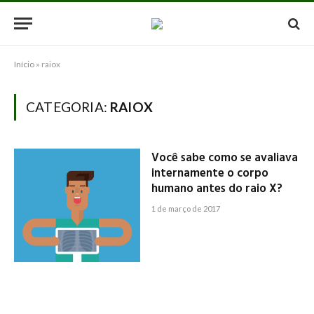
Início
»
raiox
CATEGORIA:
RAIOX
Você sabe como se avaliava
internamente o corpo
humano antes do raio X?
1 de março de 2017