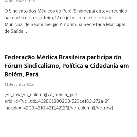
14 de julho de 2016
O Sindicato dos Médicos do Pará (Sindmepa) esteve reunido
na manhã de terça-feira, 12 de julho, com o secretário
Municipal de Saúde, Sergio Amorim, na Secretaria Municipal
de Saúde…
Federação Médica Brasileira participa do
Fórum Sindicalismo, Política e Cidadania em
Belém, Pará
11 de abril de 2016
[vc_row][vc_column][vc_media_grid
grid_id=”vc_gid:1462801880203-529cef03-272a-8″
include=”4209,4210,4211,4212″][/vc_column][/vc_row]